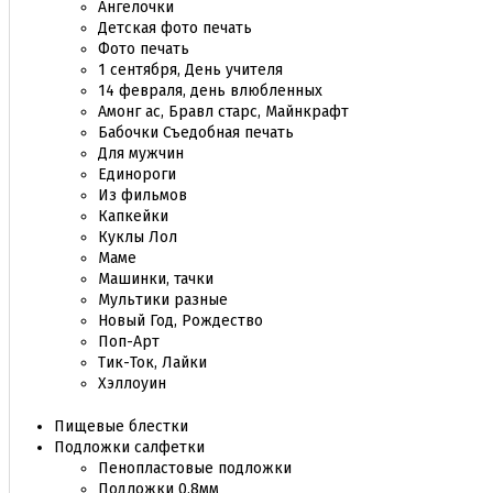
Ангелочки
Детская фото печать
Фото печать
1 сентября, День учителя
14 февраля, день влюбленных
Амонг ас, Бравл старс, Майнкрафт
Бабочки Съедобная печать
Для мужчин
Единороги
Из фильмов
Капкейки
Куклы Лол
Маме
Машинки, тачки
Мультики разные
Новый Год, Рождество
Поп-Арт
Тик-Ток, Лайки
Хэллоуин
Пищевые блестки
Подложки салфетки
Пенопластовые подложки
Подложки 0,8мм