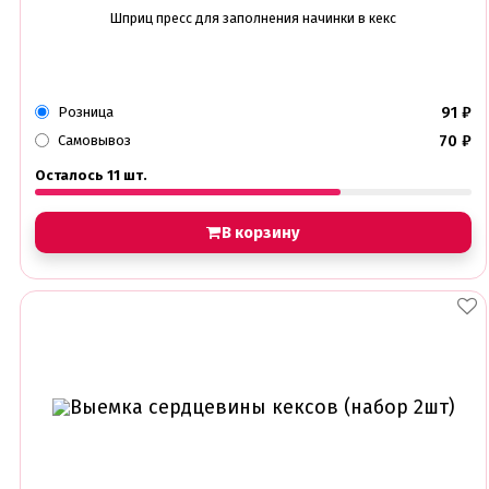
Съедобные фломастеры карандаши
Шприц пресс для заполнения начинки в кекс
Креманки, Топпинги, Сиропы, Формы для мороженого
Креманки
Топпинги, сиропы
Формы для мороженного
91
₽
Розница
70
₽
Самовывоз
Мастика Марципан Паста для лепки
Мастика для торта
Осталось 11 шт.
Наборы для моделирования
Наборы плунжеров
В корзину
Новинки в магазине Тортодел
Ножи для кондитера
Оптом товары для кондитеров
Оранжевые красители
ПП Десерты
Пакеты
Пасха
Пищевая печать на принтере
Ангелочки
Детская фото печать
Фото печать
1 сентября, День учителя
14 февраля, день влюбленных