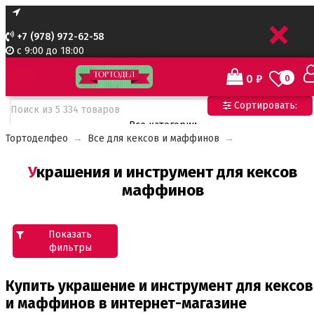
+
+7 (978) 972-62-58
с 9:00 до 18:00
0
₽
0
Сортировать:
Все категории
Тортоделфео
→
Все для кексов и маффинов
→
Все категории
Все для тортов по Акции
Украшения и инструмент для кексов
Адаптеры для кондитерского мешка
маффинов
Ароматизаторы пищевые
Ароматизаторы Criamo 30 мл
Ароматизаторы TPA 10мл
Ароматизаторы Украса
Показать
Ароматизаторы пищевые жидкие Flavor Art 10мл
фильтры
Ванильная паста
Безе маршмеллоу мармелад
Купить украшение и инструмент для кексов
Бордюрная лента для тортов
и маффинов в интернет-магазине
Бумажные формы