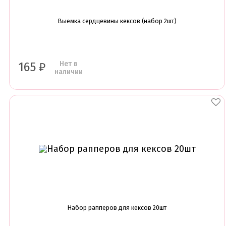
Амонг ас, Бравл старс, Майнкрафт
Бабочки Съедобная печать
Выемка сердцевины кексов (набор 2шт)
Для мужчин
Единороги
Из фильмов
Капкейки
Куклы Лол
Нет в
165
₽
наличии
Маме
Машинки, тачки
Мультики разные
Новый Год, Рождество
Поп-Арт
Тик-Ток, Лайки
Хэллоуин
Пищевые блестки
Подложки салфетки
Пенопластовые подложки
Подложки 0,8мм
Подложки 1,5мм
Подложки 2,5мм
Подложки 3,2мм
Набор рапперов для кексов 20шт
Подложки дерево