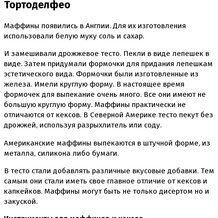
Тортоделфео
Вафельные картинки
Вафельные рожки
Все для МАКАРУНС
Маффины появились в Англии. Для их изготовления
Все для кейк попсов
использовали белую муку соль и сахар.
Все для кексов и маффинов
Подставки под кексы
И замешивали дрожжевое тесто. Пекли в виде лепешек в
Украшения и инструмент для кексов маффинов
виде. Затем придумали формочки для придания лепешкам
Упаковка для кексов
эстетического вида. Формочки были изготовленные из
Формы бумажные тарталетки
железа. Имели круглую форму. В настоящее время
формочек для выпекание очень много. Все они имеют не
Все для пищевого принтера
большую круглую форму. Маффины практически не
Все для пряников и печенья
отличаются от кексов. В Северной Америке тесто пекут без
3д печать эксклюзивных форм для пряников
дрожжей, используя разрыхлитель или соду.
Формы для пряников
Американские маффины выпекаются в штучной форме, из
Все для шоколада и конфет
металла, силикона либо бумаги.
Всё для праздника
Вырубки для пряников
В тесто стали добавлять различные вкусовые добавки. Тем
Изготовление цветов (пищевая флористика)
самым они стали иметь свое главное отличие от кексов и
Инструменты для мастики и марципана
капкейков. Маффины могут быть не только дисертом но и
Инструменты для моделирования
Плунжеры вырубки штампы для мастики
закуской.
Силиконовые молды