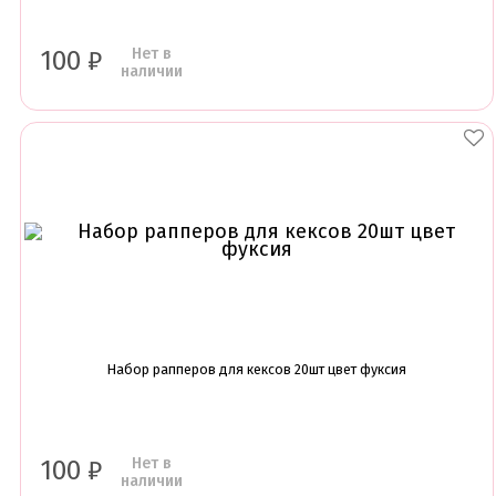
Подложки от 10шт
Салфетки
Сольерки
Нет в
100
₽
наличии
Сахарное драже
Свечи для праздника
Силиконовые формы
Сливки для торта и крем чиз
Сублимированные ягоды и фрукты
Сушеные цветы
Сырье кондитерское
Топперы
Украшения для торта
Вафельные цветы
Кондитерская посыпка
Кондитерские посыпки МИКС
Кондитерские посыпки Россия
Кондитерские посыпки звезды
Набор рапперов для кексов 20шт цвет фуксия
Кондитерские посыпки сахар
Кондитерские посыпки сердце
Кондитерские посыпки шарики
Нет в
100
₽
Сахарные и шоколадные фигурки
наличии
Сахарные цветы и кружево