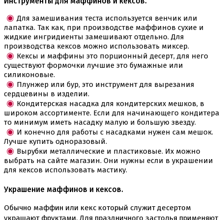
Инструменты для маффинов и кексов.
Скалки
Текстурные листы и коврики
Для замешивания теста используется венчик или
Утюжки
лапатка. Так как, при производстве маффинов сухие и
жидкие ингридиенты замешивают отдельно. Для
Коврики армированные
производства кексов можно использовать миксер.
Коврики силиконовые для выпечки
Кексы и маффины это порционный десерт, для него
Кольцо резак
существуют формочки лучшие это бумажные или
Кондитерские лопатки
силиконовые.
Кондитерские наборы
Плунжер или бур, это инструмент для вырезания
Кондитерские розы
сердцевины в изделии.
Кондитерский желатин
Кондитерская насадка для кондитерских мешков, в
Кондитерский инвентарь
широком ассортименте. Если для начинающего кондитера
Венчики кисточки лопатки струны делители сито и
то минимум иметь насадку малую и большую звезду.
др
И конечно для работы с насадками нужен сам мешок.
Все для работы с кремом
Лучше купить одноразовый.
Кондитерские мешки
Вырубки металлические и пластиковые. Их можно
Кондитерские насадки
выбрать на сайте магазин. Они нужны если в украшении
Миски и поддоны
для кексов использовать мастику.
Переходники, гвоздики
Шприцы кондитерские
Украшение маффинов и кексов.
Коврики, пергамент
Обычно маффин или кекс который служит десертом
Кондитерские наклейки
Леденцы Мороженое Мармелад
украшают фруктами. Для праздничного застолья применяют