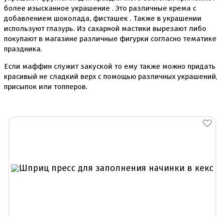
Ленты атласные, шпагат ,тишью
более изысканное украшение . Это различные крема с
Раздвижные формы для выпечки
добавлением шоколада, фисташек . Также в украшении
Силиконовые формы для выпечки
используют глазурь. Из сахарной мастики вырезают либо
Формы для выпечки
покупают в магазине различные фигурки согласно тематике
Формы для выпечки антипригарные
праздника.
Формы муссовый десерт
Шпателя ножи столики
Если маффин служит закуской то ему также можно придать
красивый не сладкий верх с помощью различных украшений
Красители пищевые
присыпок или топперов.
Гелевые красители Americolor
Гелевые красители Chefmaster
Гелевые красители Россия (топ декор)
Жирорастворимые красители
Кандурины
Красители Kreda жирорастворимые
Красители Украса гелевые
Красители Украса жирорастворимые
Красители гелевые Kreda
Красители распылители
Пищевая гуашь
Пищевые глиттеры
Сверкающие красители Metallic
Сухие красители высокого качества