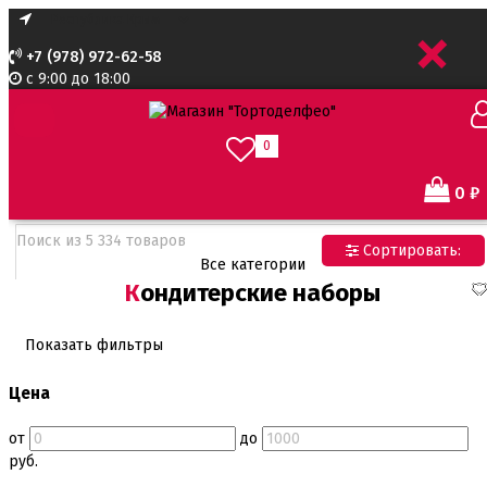
+
+7 (978) 972-62-58
с 9:00 до 18:00
0
0
₽
Сортировать:
Все категории
Кондитерские наборы
Все категории
Все для тортов по Акции
Адаптеры для кондитерского мешка
Показать фильтры
Ароматизаторы пищевые
Ароматизаторы Criamo 30 мл
Цена
Ароматизаторы TPA 10мл
Ароматизаторы Украса
от
до
Ароматизаторы пищевые жидкие Flavor Art 10мл
руб.
Ванильная паста