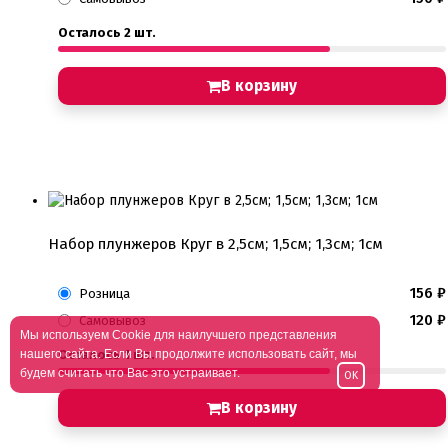
Осталось 2 шт.
В корзину
Набор плунжеров Круг в 2,5см; 1,5см; 1,3см; 1см
156
₽
Розница
120
₽
Самовывоз
Мы используем Cookie для наилучшего представления
нашего сайта. Если Вы продолжите использовать сайт, мы
Осталось 1 шт.
будем считать что Вас это устраивает.
OK
В корзину