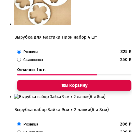
Детская фото печать
Фото печать
1 сентября, День учителя
14 февраля, день влюбленных
Амонг ас, Бравл старс, Майнкрафт
Бабочки Съедобная печать
Для мужчин
Вырубка для мастики Пион набор 4 шт
Единороги
Из фильмов
Капкейки
325
₽
Розница
Куклы Лол
250
₽
Самовывоз
Маме
Машинки, тачки
Осталось 1 шт.
Мультики разные
Новый Год, Рождество
Поп-Арт
В корзину
Тик-Ток, Лайки
Хэллоуин
Пищевые блестки
Вырубка набор Зайка 9см + 2 лапки(6 и 8см)
Подложки салфетки
Пенопластовые подложки
286
₽
Подложки 0,8мм
Розница
Подложки 1,5мм