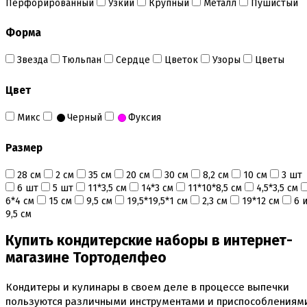
Перфорированный
Узкий
Крупный
Металл
Пушистый
Инструменты для моделирования
Плунжеры вырубки штампы для мастики
Форма
Силиконовые молды
Скалки
Текстурные листы и коврики
Звезда
Тюльпан
Сердце
Цветок
Узоры
Цветы
Утюжки
Цвет
Коврики армированные
Коврики силиконовые для выпечки
Микс
Черный
Фуксия
Кольцо резак
Кондитерские лопатки
Размер
Кондитерские наборы
Кондитерские розы
28 см
2 см
35 см
20 см
30 см
8,2 см
10 см
3 шт
Кондитерский желатин
6 шт
5 шт
11*3,5 см
14*3 см
11*10*8,5 см
4,5*3,5 см
Кондитерский инвентарь
6*4 см
15 см
9,5 см
19,5*19,5*1 см
2,3 см
19*12 см
6 
Венчики кисточки лопатки струны делители сито и
9,5 см
др
Все для работы с кремом
Купить кондитерские наборы в интернет-
Кондитерские мешки
магазине Тортоделфео
Кондитерские насадки
Миски и поддоны
Переходники, гвоздики
Кондитеры и кулинары в своем деле в процессе выпечки
Шприцы кондитерские
пользуются различными инструментами и приспособлениями