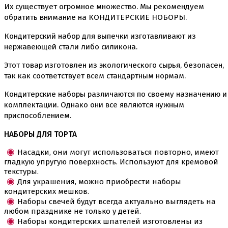
Их существует огромное множество. Мы рекомендуем
Коврики, пергамент
обратить внимание на КОНДИТЕРСКИЕ НОБОРЫ.
Кондитерские наклейки
Леденцы Мороженое Мармелад
Кондитерский набор для выпечки изготавливают из
Ленты атласные, шпагат ,тишью
нержавеющей стали либо силикона.
Раздвижные формы для выпечки
Силиконовые формы для выпечки
Этот товар изготовлен из экологического сырья, безопасен,
Формы для выпечки
так как соответствует всем стандартным нормам.
Формы для выпечки антипригарные
Формы муссовый десерт
Кондитерские наборы различаются по своему назначению и
Шпателя ножи столики
комплектации. Однако они все являются нужным
приспособлением.
Красители пищевые
Гелевые красители Americolor
НАБОРЫ ДЛЯ ТОРТА
Гелевые красители Chefmaster
Гелевые красители Россия (топ декор)
Насадки, они могут использоваться повторно, имеют
Жирорастворимые красители
гладкую упругую поверхность. Используют для кремовой
Кандурины
текстуры.
Красители Kreda жирорастворимые
Для украшения, можно приобрести наборы
Красители Украса гелевые
кондитерских мешков.
Красители Украса жирорастворимые
Наборы свечей будут всегда актуально выглядеть на
Красители гелевые Kreda
любом празднике не только у детей.
Красители распылители
Наборы кондитерских шпателей изготовлены из
Пищевая гуашь