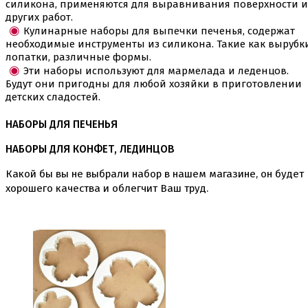
силикона, применяются для выравнивания поверхности и
Пищевые глиттеры
других работ.
Сверкающие красители Metallic
Кулинарные наборы для выпечки печенья, содержат
Сухие красители высокого качества
необходимые инструменты из силикона. Такие как вырубки
Съедобные фломастеры карандаши
лопатки, различные формы.
Эти наборы используют для мармелада и леденцов.
Креманки, Топпинги, Сиропы, Формы для мороженого
Будут они пригодны для любой хозяйки в приготовлении
Креманки
детских сладостей.
Топпинги, сиропы
Формы для мороженного
НАБОРЫ ДЛЯ ПЕЧЕНЬЯ
Мастика Марципан Паста для лепки
НАБОРЫ ДЛЯ КОНФЕТ, ЛЕДИНЦОВ
Мастика для торта
Наборы для моделирования
Какой бы вы не выбрали набор в нашем магазине, он будет
Наборы плунжеров
хорошего качества и облегчит Ваш труд.
Новинки в магазине Тортодел
Ножи для кондитера
Оптом товары для кондитеров
Оранжевые красители
ПП Десерты
Пакеты
Пасха
Пищевая печать на принтере
Ангелочки