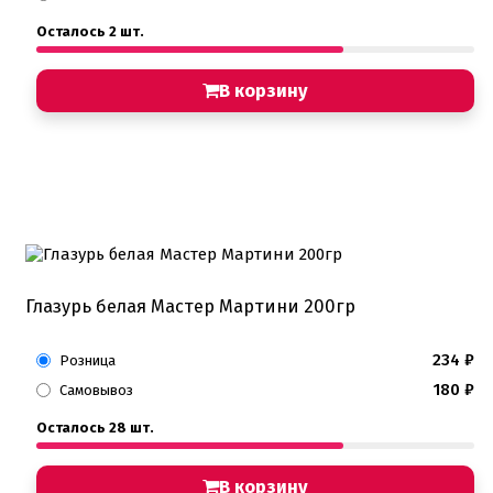
Хиты продаж от кондитеров
Осталось 2 шт.
Цветная глазурь
Шоколад Глазурь
Глазурь для кондитеров
В корзину
Шоколад для кондитеров
Электроника
Найти
Глазурь белая Мастер Мартини 200гр
234
₽
Розница
180
₽
Самовывоз
Осталось 28 шт.
В корзину