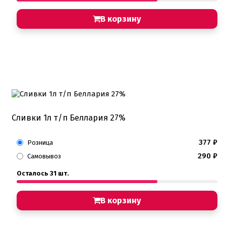
В корзину
Сливки 1л т/п Беллария 27%
377
₽
Розница
290
₽
Самовывоз
Осталось 31 шт.
В корзину