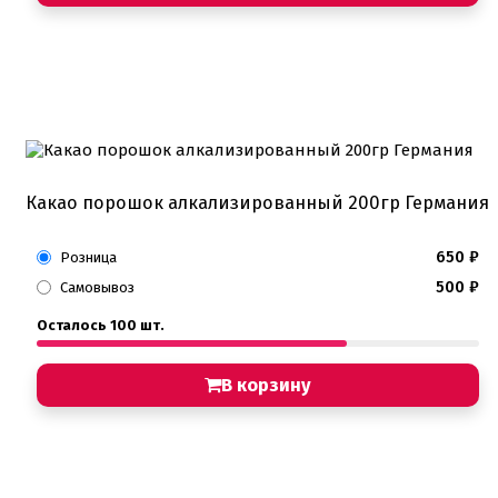
Детская фото печать
Фото печать
1 сентября, День учителя
14 февраля, день влюбленных
Амонг ас, Бравл старс, Майнкрафт
Бабочки Съедобная печать
Для мужчин
Единороги
Из фильмов
Капкейки
Какао порошок алкализированный 200гр Германия
Куклы Лол
Маме
Машинки, тачки
650
₽
Розница
Мультики разные
500
₽
Самовывоз
Новый Год, Рождество
Поп-Арт
Осталось 100 шт.
Тик-Ток, Лайки
Хэллоуин
В корзину
Пищевые блестки
Подложки салфетки
Пенопластовые подложки
Подложки 0,8мм
Подложки 1,5мм