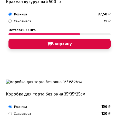
Кондитерские посыпки шарики
Крахмал кукурузный 500гр
Сахарные и шоколадные фигурки
97,50
₽
Розница
Сахарные цветы и кружево
75
₽
Самовывоз
Трафареты
Упаковка для выпечки
Осталось 66 шт.
Бумажный наполнитель для подарков
Упаковка для кексов
В корзину
Упаковка для конфет и шоколада
Упаковка для макарунс
Упаковка для муссовых десертов
Упаковка для подарков
Упаковка для пряников
Упаковка для тортов
Упаковка на вынос
Упаковка пластик
Упаковки eco tabox
Формы для евродесерта
Коробка для торта без окна 35*35*25см
Формы для кексов
Формы для шоколада
156
₽
Розница
Фруктовая глазурь
Фруктовое пюре
120
₽
Самовывоз