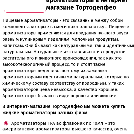
Скалки
магазине Тортоделфео
Текстурные листы и коврики
Утюжки
Пищевые ароматизаторы - это связанные между собой
Коврики армированные
компоненты, которые в смеси дают запах и вкус. Пищевые
Коврики силиконовые для выпечки
ароматизаторы применяются для придания нужного вкуса
Кольцо резак
разным кулинарным изделиям, молочным продуктам,
Кондитерские лопатки
напиткам. Они бывают как натуральными, так и идентичным
Кондитерские наборы
натуральным. Натуральные изготавливают из продуктов
Кондитерские розы
растительного и животного происхождения, так как это
Кондитерский желатин
Кондитерский инвентарь
высокотехнологичный процесс, то и стоят такие
Венчики кисточки лопатки струны делители сито и
ароматизаторы недешево, поэтому их заменяют
др
ароматизаторами идентичными натуральным, которые по
Все для работы с кремом
химическому составу соответствуют природным. У таких
Кондитерские мешки
ароматизаторов цена невысока, а качество хорошее.
Кондитерские насадки
Ароматизаторы бывают в виде порошка или жидкие.
Миски и поддоны
Переходники, гвоздики
В интернет-магазине Тортоделфео Вы можете купить
Шприцы кондитерские
жидкие ароматизаторы разных фирм:
Коврики, пергамент
Ароматизаторы ТРА во флаконах по 10мл – это
Кондитерские наклейки
американские ароматизаторы высшего качества, очень
Леденцы Мороженое Мармелад