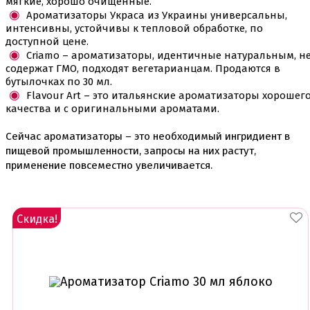
мягкие, хорошо очищенные.
Ленты атласные, шпагат ,тишью
Ароматизаторы Украса из Украины универсальны,
Раздвижные формы для выпечки
интенсивны, устойчивы к тепловой обработке, по
Силиконовые формы для выпечки
доступной цене.
Формы для выпечки
Criamo – ароматизаторы, идентичные натуральным, н
Формы для выпечки антипригарные
содержат ГМО, подходят вегетарианцам. Продаются в
Формы муссовый десерт
бутылочках по 30 мл.
Шпателя ножи столики
Flavour Art – это итальянские ароматизаторы хорошег
качества и с оригинальными ароматами.
Красители пищевые
Гелевые красители Americolor
Сейчас ароматизаторы – это необходимый ингридиент в
Гелевые красители Chefmaster
пищевой промышленности, запросы на них растут,
Гелевые красители Россия (топ декор)
применение повсеместно увеличивается.
Жирорастворимые красители
Кандурины
Красители Kreda жирорастворимые
Красители Украса гелевые
Скидка!
Красители Украса жирорастворимые
Красители гелевые Kreda
Красители распылители
Пищевая гуашь
Пищевые глиттеры
Сверкающие красители Metallic
Сухие красители высокого качества