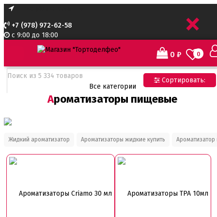
+
+7 (978) 972-62-58
с 9:00 до 18:00
0
₽
0
Сортировать:
Все категории
Ароматизаторы пищевые
Все категории
Все для тортов по Акции
Адаптеры для кондитерского мешка
Ароматизаторы пищевые
Ароматизаторы Criamo 30 мл
Жидкий ароматизатор
Ароматизаторы жидкие купить
Ароматизатор
Ароматизаторы TPA 10мл
Ароматизаторы Украса
Ароматизаторы пищевые жидкие Flavor Art 10мл
Ванильная паста
Ароматизаторы Criamo 30 мл
Ароматизаторы TPA 10мл
Безе маршмеллоу мармелад
Бордюрная лента для тортов
Бумажные формы