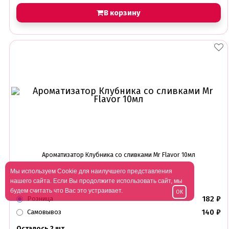
В корзину
Ароматизатор Клубника со сливками Mr Flavor 10мл
Мы используем Cookie для наилучшего представления
нашего сайта. Если Вы продолжите использовать сайт, мы
будем считать что Вас это устраивает.
OK
182
₽
Розница
140
₽
Самовывоз
Осталось 2 шт.