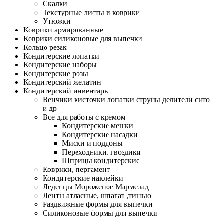
Скалки
Текстурные листы и коврики
Утюжки
Коврики армированные
Коврики силиконовые для выпечки
Кольцо резак
Кондитерские лопатки
Кондитерские наборы
Кондитерские розы
Кондитерский желатин
Кондитерский инвентарь
Венчики кисточки лопатки струны делители сито
и др
Все для работы с кремом
Кондитерские мешки
Кондитерские насадки
Миски и поддоны
Переходники, гвоздики
Шприцы кондитерские
Коврики, пергамент
Кондитерские наклейки
Леденцы Мороженое Мармелад
Ленты атласные, шпагат ,тишью
Раздвижные формы для выпечки
Силиконовые формы для выпечки