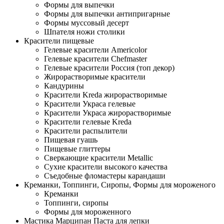
Формы для выпечки
Формы для выпечки антипригарные
Формы муссовый десерт
Шпателя ножи столики
Красители пищевые
Гелевые красители Americolor
Гелевые красители Chefmaster
Гелевые красители Россия (топ декор)
Жирорастворимые красители
Кандурины
Красители Kreda жирорастворимые
Красители Украса гелевые
Красители Украса жирорастворимые
Красители гелевые Kreda
Красители распылители
Пищевая гуашь
Пищевые глиттеры
Сверкающие красители Metallic
Сухие красители высокого качества
Съедобные фломастеры карандаши
Креманки, Топпинги, Сиропы, Формы для мороженого
Креманки
Топпинги, сиропы
Формы для мороженного
Мастика Марципан Паста для лепки