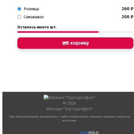
260
₽
Розница
200
₽
Самовывоз
Осталось много шт.
В корзину
© 2026
Магазин "Тортоделфео"
При использовании материалов с сайта обязательно указание прямой ссылки на
источник.