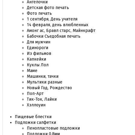
Ангелочки
Детская фото печать
Фото печать
1 сентября, День учителя
14 февраля, день влюбленных
Амонг ас, Бравл старс, Майнкрафт
Бабочки Съедобная печать
Для мужчин
Единороги
Из фильмов
Капкейки
Куклы Лол
Маме
Машинки, тачки
Мультики разные
Новый Год, Рождество
Поп-Арт
Тик-Ток, Лайки
Хэллоуин
Пищевые блестки
Подложки салфетки
Пенопластовые подложки
Подложки 0,8мм