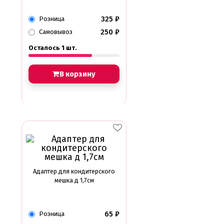
Амонг ас, Бравл старс, Майнкрафт
Бабочки Съедобная печать
325
₽
Розница
Для мужчин
250
₽
Самовывоз
Единороги
Из фильмов
Осталось 1 шт.
Капкейки
Куклы Лол
Маме
В корзину
Машинки, тачки
Мультики разные
Новый Год, Рождество
Поп-Арт
Тик-Ток, Лайки
Хэллоуин
Пищевые блестки
Подложки салфетки
Пенопластовые подложки
Адаптер для кондитерского
Подложки 0,8мм
мешка д 1,7см
Подложки 1,5мм
Подложки 2,5мм
Подложки 3,2мм
65
₽
Розница
Подложки дерево