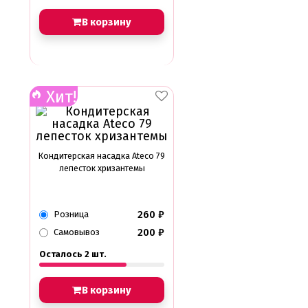
В корзину
Трафареты
Упаковка для выпечки
Бумажный наполнитель для подарков
Упаковка для кексов
Упаковка для конфет и шоколада
Упаковка для макарунс
Хит!
Упаковка для муссовых десертов
Упаковка для подарков
Упаковка для пряников
Упаковка для тортов
Упаковка на вынос
Кондитерская насадка Ateco 79
Упаковка пластик
лепесток хризантемы
Упаковки eco tabox
Формы для евродесерта
260
₽
Розница
Формы для кексов
200
₽
Формы для шоколада
Самовывоз
Фруктовая глазурь
Осталось 2 шт.
Фруктовое пюре
Хиты продаж от кондитеров
Цветная глазурь
В корзину
Шоколад Глазурь