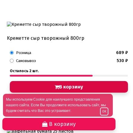
Креметте сыр творожный 800гр
689
₽
Розница
530
₽
Самовывоз
Осталось 2 шт.
В корзину
Мы используем Cookie для наилучшего представления
нашего сайта. Если Вы продолжите использовать сайт, мы
будем считать что Вас это устраивает.
OK
В корзину