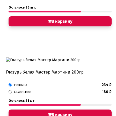
Хиты продаж от кондитеров
Осталось 36 шт.
Цветная глазурь
Шоколад Глазурь
Глазурь для кондитеров
В корзину
Шоколад для кондитеров
Электроника
Найти
Глазурь белая Мастер Мартини 200гр
234
₽
Розница
180
₽
Самовывоз
Осталось 31 шт.
В корзину