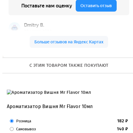
Коврики, пергамент
Кондитерские наклейки
Леденцы Мороженое Мармелад
Ленты атласные, шпагат ,тишью
Раздвижные формы для выпечки
Силиконовые формы для выпечки
Формы для выпечки
Формы для выпечки антипригарные
Формы муссовый десерт
Шпателя ножи столики
С ЭТИМ ТОВАРОМ ТАКЖЕ ПОКУПАЮТ
Красители пищевые
Гелевые красители Americolor
Гелевые красители Chefmaster
Гелевые красители Россия (топ декор)
Жирорастворимые красители
Кандурины
Красители Kreda жирорастворимые
Ароматизатор Вишня Mr Flavor 10мл
Красители Украса гелевые
Красители Украса жирорастворимые
Красители гелевые Kreda
182
₽
Розница
Красители распылители
140
₽
Самовывоз
Пищевая гуашь