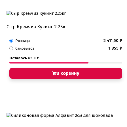
Подложки 2,5мм
Подложки 3,2мм
Подложки дерево
Подложки от 10шт
Салфетки
Сыр Кремчиз Кукинг 2.25кг
Сольерки
2 411,50
₽
Розница
Сахарное драже
Свечи для праздника
1 855
₽
Самовывоз
Силиконовые формы
Сливки для торта и крем чиз
Осталось 65 шт.
Сублимированные ягоды и фрукты
Сушеные цветы
В корзину
Сырье кондитерское
Топперы
Украшения для торта
Вафельные цветы
Кондитерская посыпка
Кондитерские посыпки МИКС
Кондитерские посыпки Россия
Кондитерские посыпки звезды
Кондитерские посыпки сахар
Кондитерские посыпки сердце