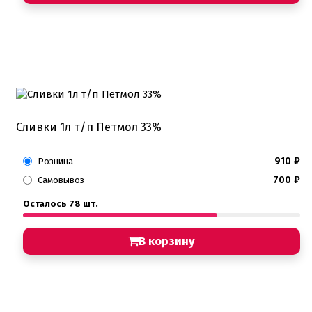
Детская фото печать
Фото печать
1 сентября, День учителя
14 февраля, день влюбленных
Амонг ас, Бравл старс, Майнкрафт
Бабочки Съедобная печать
Для мужчин
Единороги
Из фильмов
Капкейки
Сливки 1л т/п Петмол 33%
Куклы Лол
Маме
Машинки, тачки
910
₽
Розница
Мультики разные
700
₽
Самовывоз
Новый Год, Рождество
Поп-Арт
Осталось 78 шт.
Тик-Ток, Лайки
Хэллоуин
В корзину
Пищевые блестки
Подложки салфетки
Пенопластовые подложки
Подложки 0,8мм
Подложки 1,5мм