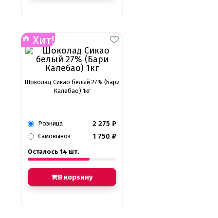
Хит!
Шоколад Сикао белый 27% (Бари
Калебао) 1кг
2 275
₽
Розница
1 750
₽
Самовывоз
Осталось 14 шт.
В корзину