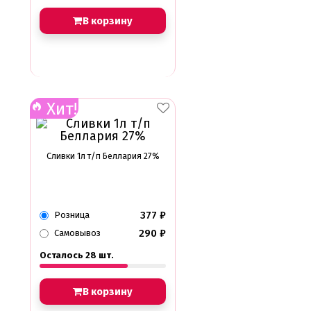
В корзину
Хит!
Сливки 1л т/п Беллария 27%
377
₽
Розница
290
₽
Самовывоз
Осталось 28 шт.
В корзину