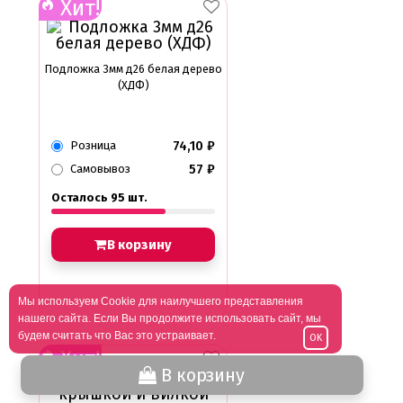
Хит!
Подложка 3мм д26 белая дерево
(ХДФ)
74,10
₽
Розница
57
₽
Самовывоз
Осталось 95 шт.
В корзину
Мы используем Cookie для наилучшего представления
нашего сайта. Если Вы продолжите использовать сайт, мы
будем считать что Вас это устраивает.
OK
Хит!
В корзину