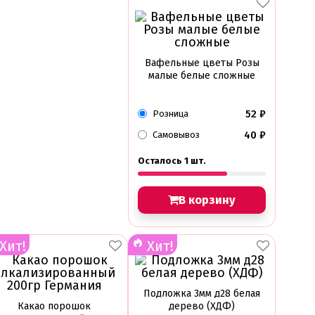
Вафельные цветы Розы
малые белые сложные
52
₽
Розница
40
₽
Самовывоз
Осталось 1 шт.
В корзину
Хит!
Хит!
Подложка 3мм д28 белая
Какао порошок
дерево (ХДФ)