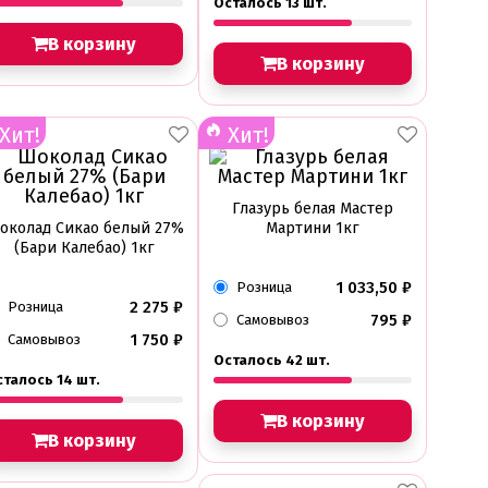
Осталось 13 шт.
В корзину
В корзину
Хит!
Хит!
Глазурь белая Мастер
околад Сикао белый 27%
Мартини 1кг
(Бари Калебао) 1кг
1 033,50
₽
Розница
2 275
₽
Розница
795
₽
Самовывоз
1 750
₽
Самовывоз
Осталось 42 шт.
сталось 14 шт.
В корзину
В корзину