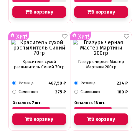
В корзину
В корзину
Хит!
Хит!
Краситель сухой
Глазурь черная Мастер
распылитель Синий 70гр
Мартини 200гр
487,50
₽
234
₽
Розница
Розница
375
₽
180
₽
Самовывоз
Самовывоз
Осталось 7 шт.
Осталось 18 шт.
В корзину
В корзину