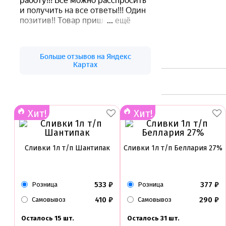
Хит!
Хит!
Сливки 1л т/п Шантипак
Сливки 1л т/п Беллария 27%
533
₽
377
₽
Розница
Розница
410
₽
290
₽
Самовывоз
Самовывоз
Осталось 15 шт.
Осталось 31 шт.