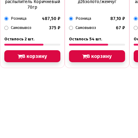
распылитель Коричневый
д26золото/жемчуг
а
70гр
487,50
₽
87,10
₽
Розница
Розница
375
₽
67
₽
Самовывоз
Самовывоз
Осталось 2 шт.
Осталось 54 шт.
О
В корзину
В корзину