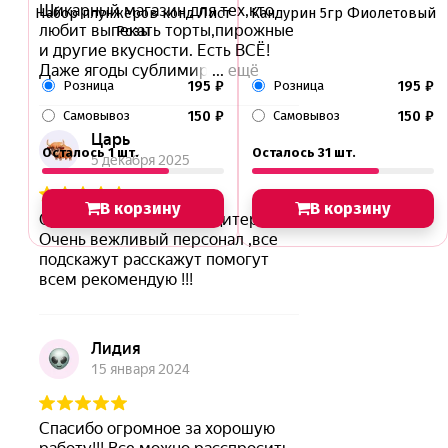
Набор плунжеров конд Лист
Кандурин 5гр Фиолетовый
Розы
195
₽
195
₽
Розница
Розница
150
₽
150
₽
Самовывоз
Самовывоз
Осталось 1 шт.
Осталось 31 шт.
В корзину
В корзину