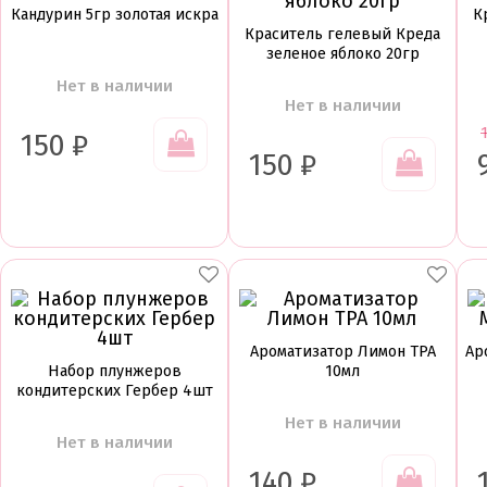
Кандурин 5гр золотая искра
К
Краситель гелевый Креда
зеленое яблоко 20гр
Нет в наличии
Нет в наличии
150
₽
150
₽
Ароматизатор Лимон TPA
Ар
Набор плунжеров
10мл
кондитерских Гербер 4шт
Нет в наличии
Нет в наличии
140
₽