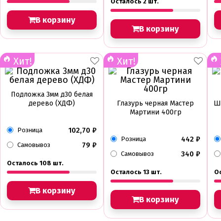
Осталось 2 шт.
В корзину
В корзину
Хит!
Хит!
Подложка 3мм д30 белая
дерево (ХДФ)
Глазурь черная Мастер
Ш
Мартини 400гр
102,70
₽
Розница
442
₽
Розница
79
₽
Самовывоз
340
₽
Самовывоз
Осталось 108 шт.
Осталось 13 шт.
О
В корзину
В корзину