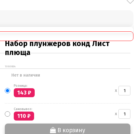
Набор плунжеров конд Лист
плюща
1060684
Нет в наличии
Розница:
x
143
₽
Самовывоз:
x
110
₽
В корзину