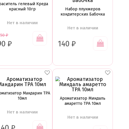
раситель гелевый Креда
красный 10гр
Набор плунжеров
кондитерских Бабочка
Нет в наличии
Нет в наличии
150
₽
90
₽
140
₽
оматизатор Мандарин TPA
10мл
Ароматизатор Миндаль
амаретто TPA 10мл
Нет в наличии
Нет в наличии
140
₽