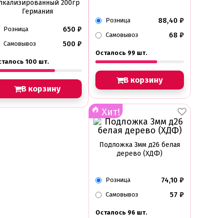
лкализированный 200гр
Германия
88,40
₽
Розница
650
₽
Розница
68
₽
Самовывоз
500
₽
Самовывоз
Осталось 99 шт.
сталось 100 шт.
В корзину
В корзину
Хит!
Подложка 3мм д26 белая
дерево (ХДФ)
74,10
₽
Розница
57
₽
Самовывоз
Осталось 96 шт.