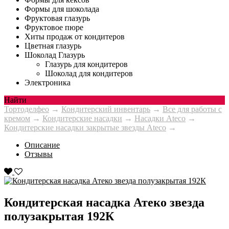
Формы для шоколада
Фруктовая глазурь
Фруктовое пюре
Хиты продаж от кондитеров
Цветная глазурь
Шоколад Глазурь
Глазурь для кондитеров
Шоколад для кондитеров
Электроника
Найти
Тортоделфео
→
Кондитерский инвентарь
→
Все для работы с
кремом
→
Кондитерские насадки
→
Насадки Ateco
→
Кондитерские насадки закрытые звезды Ateco
→
Описание
Отзывы
Кондитерская насадка Атеко звезда
полузакрытая 192К