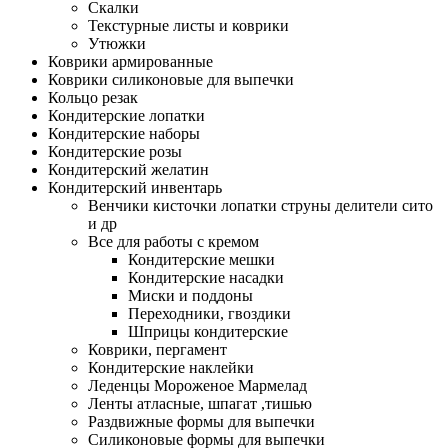
Скалки
Текстурные листы и коврики
Утюжки
Коврики армированные
Коврики силиконовые для выпечки
Кольцо резак
Кондитерские лопатки
Кондитерские наборы
Кондитерские розы
Кондитерский желатин
Кондитерский инвентарь
Венчики кисточки лопатки струны делители сито
и др
Все для работы с кремом
Кондитерские мешки
Кондитерские насадки
Миски и поддоны
Переходники, гвоздики
Шприцы кондитерские
Коврики, пергамент
Кондитерские наклейки
Леденцы Мороженое Мармелад
Ленты атласные, шпагат ,тишью
Раздвижные формы для выпечки
Силиконовые формы для выпечки