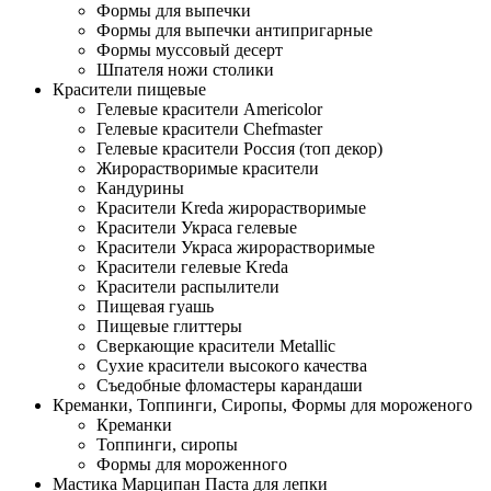
Формы для выпечки
Формы для выпечки антипригарные
Формы муссовый десерт
Шпателя ножи столики
Красители пищевые
Гелевые красители Americolor
Гелевые красители Chefmaster
Гелевые красители Россия (топ декор)
Жирорастворимые красители
Кандурины
Красители Kreda жирорастворимые
Красители Украса гелевые
Красители Украса жирорастворимые
Красители гелевые Kreda
Красители распылители
Пищевая гуашь
Пищевые глиттеры
Сверкающие красители Metallic
Сухие красители высокого качества
Съедобные фломастеры карандаши
Креманки, Топпинги, Сиропы, Формы для мороженого
Креманки
Топпинги, сиропы
Формы для мороженного
Мастика Марципан Паста для лепки