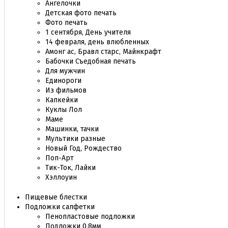
Ангелочки
Детская фото печать
Фото печать
1 сентября, День учителя
14 февраля, день влюбленных
Амонг ас, Бравл старс, Майнкрафт
Бабочки Съедобная печать
Для мужчин
Единороги
Из фильмов
Капкейки
Куклы Лол
Маме
Машинки, тачки
Мультики разные
Новый Год, Рождество
Поп-Арт
Тик-Ток, Лайки
Хэллоуин
Пищевые блестки
Подложки салфетки
Пенопластовые подложки
Подложки 0,8мм