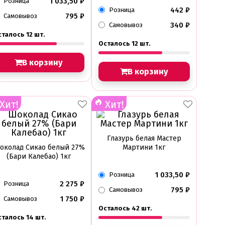
1 033,50
₽
Розница
442
₽
Розница
795
₽
Самовывоз
340
₽
Самовывоз
талось 12 шт.
Осталось 12 шт.
В корзину
В корзину
Хит!
Хит!
Глазурь белая Мастер
околад Сикао белый 27%
Мартини 1кг
(Бари Калебао) 1кг
1 033,50
₽
Розница
2 275
₽
Розница
795
₽
Самовывоз
1 750
₽
Самовывоз
Осталось 42 шт.
сталось 14 шт.