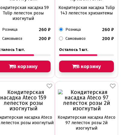
ондитерская насадка 59
Кондитерская насадка Tulip
Tulip лепесток розы
143 лепесток хризантемы
изогнутый
260
₽
260
₽
Розница
Розница
200
₽
200
₽
Самовывоз
Самовывоз
талось 1 шт.
Осталось 1 шт.
В корзину
В корзину
ндитерская насадка Ateco
Кондитерская насадка Ateco
 лепесток розы изогнутый
97 лепесток розы 2й
изогнутый