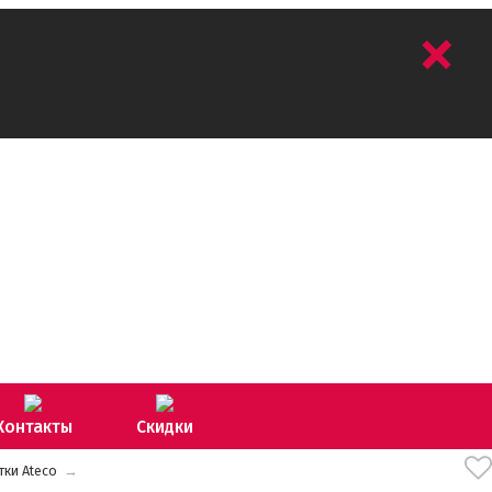
+
Контакты
Скидки
тки Ateco
→