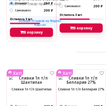
260
₽
Розница
200
₽
Самовывоз
200
₽
Самовывоз
Осталось 3 шт.
Осталось 3 шт.
В корзину
В корзину
Хит!
Хит!
Сливки 1л т/п Шантипак
Сливки 1л т/п Беллария 27%