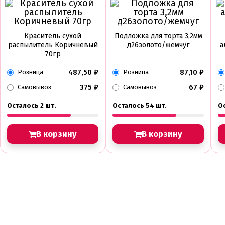
Краситель сухой
Подложка для торта 3,2мм
распылитель Коричневый
д26золото/жемчуг
а
70гр
487,50
₽
87,10
₽
Розница
Розница
375
₽
67
₽
Самовывоз
Самовывоз
Осталось 2 шт.
Осталось 54 шт.
О
В корзину
В корзину