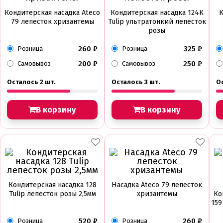
Кондитерская насадка Ateco
Кондитерская насадка 124К
К
79 лепесток хризантемы
Tulip ультратонкий лепесток
розы
260
₽
325
₽
Розница
Розница
200
₽
250
₽
Самовывоз
Самовывоз
Осталось 2 шт.
Осталось 3 шт.
Ос
В корзину
В корзину
Кондитерская насадка 128
Насадка Ateco 79 лепесток
Tulip лепесток розы 2,5мм
хризантемы
Ко
159
520
₽
260
₽
Розница
Розница