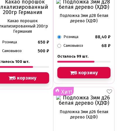
Подложка 3мм д28 белая
Какао порошок
дерево (ХДФ)
лкализированный 200гр
Германия
88,40
₽
Розница
650
₽
Розница
68
₽
Самовывоз
500
₽
Самовывоз
Осталось 99 шт.
сталось 100 шт.
В корзину
В корзину
Хит!
Подложка 3мм д26 белая
дерево (ХДФ)