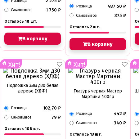
2 275
₽
Розница
487,50
₽
Розница
1 750
₽
Самовывоз
375
₽
Самовывоз
Осталось 18 шт.
Ос
Осталось 2 шт.
В корзину
В корзину
Хит!
Хит!
Подложка 3мм д30 белая
дерево (ХДФ)
Глазурь черная Мастер
Ш
Мартини 400гр
102,70
₽
Розница
442
₽
Розница
79
₽
Самовывоз
340
₽
Самовывоз
Осталось 108 шт.
Осталось 13 шт.
О