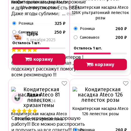
Кондитерская насадка Ateco
104 лепесток розы
Кондитерская насадка Ateco
126К ультратонкий лепесток
розы
325
₽
Розница
260
₽
Розница
250
₽
Самовывоз
200
₽
Самовывоз
Осталось 1 шт.
Осталось 1 шт.
В корзину
В корзину
Кондитерская насадка Ateco
Кондитерская насадка Ateco
126 лепесток розы
81 лепесток хризантемы
260
₽
Розница