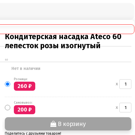
Кондитерская насадка Ateco 60
лепесток розы изогнутый
60
Нет в наличии
Розница:
x
260
₽
Самовывоз:
x
200
₽
В корзину
Поделитесь с друзьями товаром!