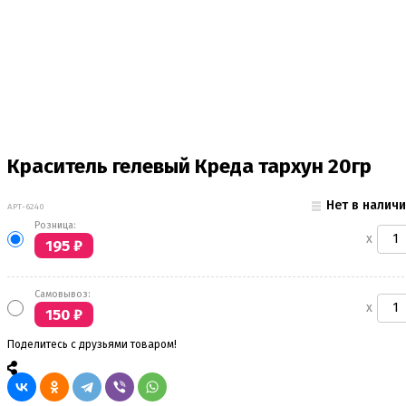
Краситель гелевый Креда тархун 20гр
Нет в налич
АРТ-6240
Розница:
x
195
₽
Самовывоз:
x
150
₽
Поделитесь с друзьями товаром!