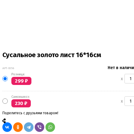
Сусальное золото лист 16*16см
Нет в налич
АРТ-9356
Розница:
x
299
₽
Самовывоз:
x
230
₽
Поделитесь с друзьями товаром!