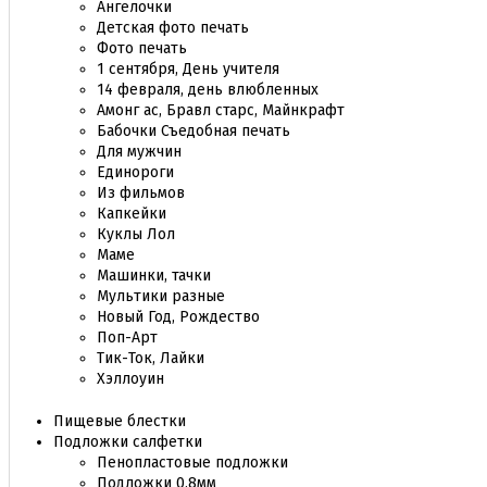
Ангелочки
Детская фото печать
Фото печать
1 сентября, День учителя
14 февраля, день влюбленных
Амонг ас, Бравл старс, Майнкрафт
Бабочки Съедобная печать
Для мужчин
Единороги
Из фильмов
Капкейки
Куклы Лол
Маме
Машинки, тачки
Мультики разные
Новый Год, Рождество
Поп-Арт
Тик-Ток, Лайки
Хэллоуин
Пищевые блестки
Подложки салфетки
Пенопластовые подложки
Подложки 0,8мм