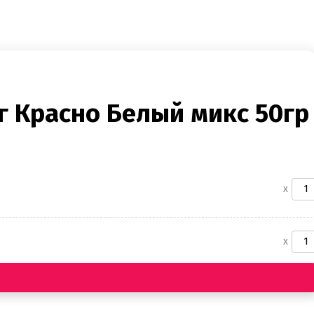
 Красно Белый микс 50гр
x
x