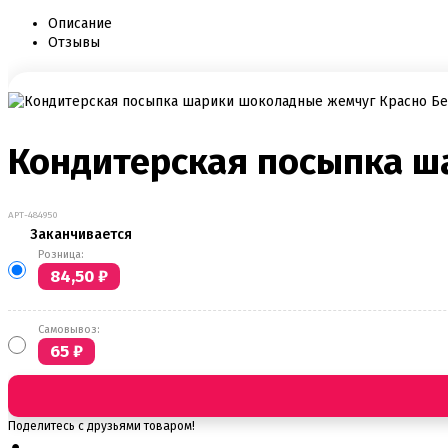
Описание
Отзывы
Кондитерская посыпка ш
АРТ-484950
Заканчивается
Розница:
84,50
₽
Самовывоз:
65
₽
Поделитесь с друзьями товаром!