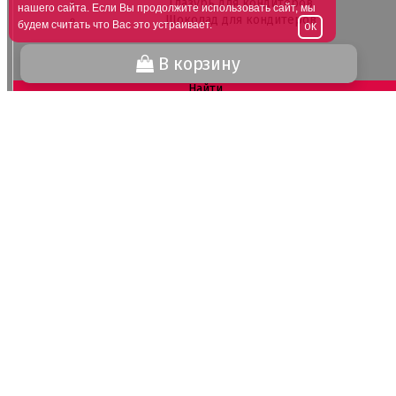
Глазурь для кондитеров
нашего сайта. Если Вы продолжите использовать сайт, мы
Шоколад для кондитеров
будем считать что Вас это устраивает.
OK
Электроника
В корзину
Найти