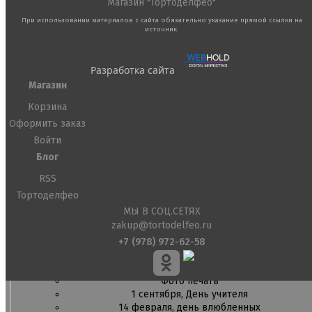
Съедобные фломастеры карандаши
Магазин "Тортоделфео"
При использовании материалов с сайта обязательно указание прямой ссылки на
Креманки, Топпинги, Сиропы, Формы для мороженого
источник.
Креманки
Топпинги, сиропы
Формы для мороженного
Разработка сайта
Магазин
Мастика Марципан Паста для лепки
Корзина
Мастика для торта
Наборы для моделирования
Оформить заказ
Наборы плунжеров
Войти
Новинки в магазине Тортодел
Блог
Ножи для кондитера
Оптом товары для кондитеров
RSS
Оранжевые красители
Тортоделфео
ПП Десерты
МЫ В СОЦ.СЕТЯХ
Пакеты
zakup@tortodelfeo.ru
Пасха
Пищевая печать на принтере
+7 (978) 972-62-58
Ангелочки
Детская фото печать
Фото печать
1 сентября, День учителя
14 февраля, день влюбленных