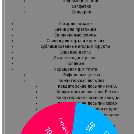
Подложки от 10шт
Салфетки
Сольерки
Сахарное драже
Свечи для праздника
Силиконовые формы
Сливки для торта и крем чиз
Сублимированные ягоды и фрукты
Сушеные цветы
Сырье кондитерское
Топперы
Украшения для торта
Вафельные цветы
Кондитерская посыпка
Кондитерские посыпки МИКС
Кондитерские посыпки Россия
Кондитерские посыпки звезды
Кондитерские посыпки сахар
Кондитерские посыпки сердце
Кондитерские посыпки шарики
Скидка
8%
Сахарные и шоколадные фигурки
10%
Сахарные цветы и кружево