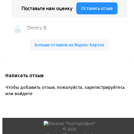
Ленты атласные, шпагат ,тишью
Раздвижные формы для выпечки
Силиконовые формы для выпечки
Формы для выпечки
Формы для выпечки антипригарные
Формы муссовый десерт
Шпателя ножи столики
Красители пищевые
Гелевые красители Americolor
Гелевые красители Chefmaster
Гелевые красители Россия (топ декор)
Жирорастворимые красители
Написать отзыв
Кандурины
Красители Kreda жирорастворимые
Чтобы добавить отзыв, пожалуйста,
зарегистрируйтесь
Красители Украса гелевые
или
войдите
Красители Украса жирорастворимые
Красители гелевые Kreda
Красители распылители
Пищевая гуашь
Пищевые глиттеры
Сверкающие красители Metallic
Сухие красители высокого качества
© 2026