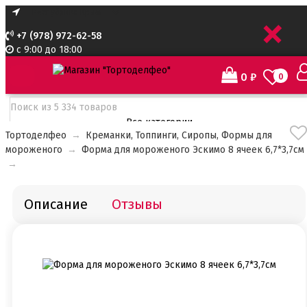
+
+7 (978) 972-62-58
с 9:00 до 18:00
0
₽
0
Все категории
Тортоделфео
→
Креманки, Топпинги, Сиропы, Формы для
Все категории
мороженого
→
Форма для мороженого Эскимо 8 ячеек 6,7*3,7см
Все для тортов по Акции
→
Адаптеры для кондитерского мешка
Ароматизаторы пищевые
Ароматизаторы Criamo 30 мл
Описание
Отзывы
Ароматизаторы TPA 10мл
Ароматизаторы Украса
Ароматизаторы пищевые жидкие Flavor Art 10мл
Ванильная паста
Безе маршмеллоу мармелад
Бордюрная лента для тортов
Бумажные формы