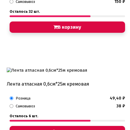
150
₽
Самовывоз
Пищевые глиттеры
Сверкающие красители Metallic
Осталось 32 шт.
Сухие красители высокого качества
Съедобные фломастеры карандаши
В корзину
Креманки, Топпинги, Сиропы, Формы для мороженого
Креманки
Топпинги, сиропы
Формы для мороженного
Мастика Марципан Паста для лепки
Мастика для торта
Наборы для моделирования
Наборы плунжеров
Новинки в магазине Тортодел
Лента атласная 0,6см*25м кремовая
Ножи для кондитера
Оптом товары для кондитеров
Оранжевые красители
49,40
₽
Розница
ПП Десерты
38
₽
Самовывоз
Пакеты
Пасха
Осталось 6 шт.
Пищевая печать на принтере
Ангелочки