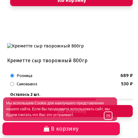
В корзину
Креметте сыр творожный 800гр
689
₽
Розница
530
₽
Самовывоз
Осталось 2 шт.
Мы используем Cookie для наилучшего представления
нашего сайта. Если Вы продолжите использовать сайт, мы
В корзину
будем считать что Вас это устраивает.
OK
В корзину