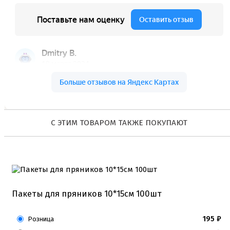
Коврики, пергамент
Кондитерские наклейки
Леденцы Мороженое Мармелад
Ленты атласные, шпагат ,тишью
Раздвижные формы для выпечки
Силиконовые формы для выпечки
Формы для выпечки
Формы для выпечки антипригарные
Формы муссовый десерт
Шпателя ножи столики
Красители пищевые
С ЭТИМ ТОВАРОМ ТАКЖЕ ПОКУПАЮТ
Гелевые красители Americolor
Гелевые красители Chefmaster
Гелевые красители Россия (топ декор)
Жирорастворимые красители
Кандурины
Красители Kreda жирорастворимые
Красители Украса гелевые
Пакеты для пряников 10*15см 100шт
Красители Украса жирорастворимые
Красители гелевые Kreda
Красители распылители
195
₽
Розница
Пищевая гуашь