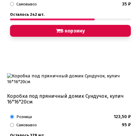
Хиты продаж от кондитеров
35
₽
Самовывоз
Цветная глазурь
Осталось 242 шт.
Шоколад Глазурь
Глазурь для кондитеров
Шоколад для кондитеров
В корзину
Электроника
Найти
Коробка под пряничный домик Сундучок, кулич
16*16*20см
123,50
₽
Розница
95
₽
Самовывоз
Осталось 378 шт.