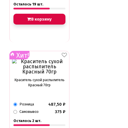
Подложки от 10шт
Осталось 19 шт.
Салфетки
Сольерки
В корзину
Сахарное драже
Свечи для праздника
Силиконовые формы
Сливки для торта и крем чиз
Сублимированные ягоды и фрукты
Сушеные цветы
Хит!
Сырье кондитерское
Топперы
Украшения для торта
Вафельные цветы
Кондитерская посыпка
Краситель сухой распылитель
Кондитерские посыпки МИКС
Красный 70гр
Кондитерские посыпки Россия
Кондитерские посыпки звезды
Кондитерские посыпки сахар
487,50
₽
Кондитерские посыпки сердце
Розница
Кондитерские посыпки шарики
375
₽
Самовывоз
Сахарные и шоколадные фигурки
Осталось 2 шт.
Сахарные цветы и кружево