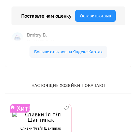
Ленты атласные, шпагат ,тишью
Раздвижные формы для выпечки
Силиконовые формы для выпечки
Формы для выпечки
Формы для выпечки антипригарные
Формы муссовый десерт
Шпателя ножи столики
Красители пищевые
Гелевые красители Americolor
Гелевые красители Chefmaster
Гелевые красители Россия (топ декор)
Жирорастворимые красители
Кандурины
Красители Kreda жирорастворимые
НАСТОЯЩИЕ ХОЗЯЙКИ ПОКУПАЮТ
Красители Украса гелевые
Красители Украса жирорастворимые
Красители гелевые Kreda
Красители распылители
Хит!
Пищевая гуашь
Пищевые глиттеры
Сверкающие красители Metallic
Сухие красители высокого качества
Сливки 1л т/п Шантипак