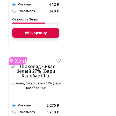
442
₽
Розница
340
₽
Самовывоз
Осталось 14 шт.
В корзину
Хит!
Шоколад Сикао белый 27% (Бари
Калебао) 1кг
2 275
₽
Розница
1 750
₽
Самовывоз