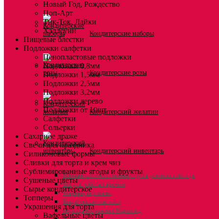
Новый Год, Рождество
Поп-Арт
Тик-Ток, Лайки
Хэллоуин
Кондитерские наборы
Пищевые блестки
Подложки салфетки
Пенопластовые подложки
Подложки 0,8мм
Кондитерские розы
Подложки 1,5мм
Подложки 2,5мм
Подложки 3,2мм
Подложки дерево
Подложки от 10шт
Кондитерский желатин
Салфетки
Сольерки
Сахарное драже
Свечи для праздника
Кондитерский инвентарь
Силиконовые формы
Сливки для торта и крем чиз
Сублимированные ягоды и фрукты
Венчики кисточки лопатки струны делители сито и др
Сушеные цветы
Все для работы с кремом
Сырье кондитерское
Коврики, пергамент
Топперы
Кондитерские наклейки
Украшения для торта
Леденцы Мороженое Мармелад
Вафельные цветы