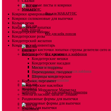
Скалки
Текстурные листы и коврики
Утюжки
Все для МАКАРУНС
Коврики армированные
Коврики силиконовые для выпечки
Кольцо резак
Кондитерские лопатки
Кондитерские наборы
Все для кейк попсов
Кондитерские розы
Кондитерский желатин
Кондитерский инвентарь
Венчики кисточки лопатки струны делители сито и
Все для работы с кремом
Все для кексов и маффинов
Кондитерские мешки
Кондитерские насадки
Подставки под кексы
Миски и поддоны
Украшения и инструмент для кексов маффинов
Переходники, гвоздики
Упаковка для кексов
Шприцы кондитерские
Формы бумажные тарталетки
Коврики, пергамент
Кондитерские наклейки
Леденцы Мороженое Мармелад
Все для пищевого принтера
Ленты атласные, шпагат ,тишью
Раздвижные формы для выпечки
Силиконовые формы для выпечки
Формы для выпечки