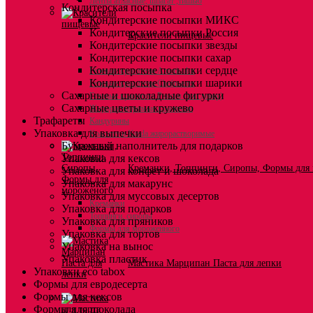
Ленты атласные, шпагат ,тишью
Кондитерская посыпка
Кондитерские посыпки МИКС
Кондитерские посыпки Россия
Красители пищевые
Кондитерские посыпки звезды
Кондитерские посыпки сахар
Кондитерские посыпки сердце
Гелевые красители Americolor
Кондитерские посыпки шарики
Гелевые красители Chefmaster
Сахарные и шоколадные фигурки
Гелевые красители Россия (топ декор)
Сахарные цветы и кружево
Жирорастворимые красители
Трафареты
Кандурины
Упаковка для выпечки
Красители Kreda жирорастворимые
Бумажный наполнитель для подарков
Упаковка для кексов
Креманки, Топпинги, Сиропы, Формы для
Упаковка для конфет и шоколада
Упаковка для макарунс
Упаковка для муссовых десертов
Креманки
Упаковка для подарков
Топпинги, сиропы
Упаковка для пряников
Формы для мороженного
Упаковка для тортов
Упаковка на вынос
Упаковка пластик
Мастика Марципан Паста для лепки
Упаковки eco tabox
Формы для евродесерта
Формы для кексов
Формы для шоколада