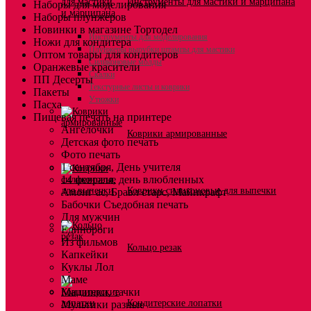
Инструменты для мастики и марципана
Наборы для моделирования
Наборы плунжеров
Новинки в магазине Тортодел
Инструменты для моделирования
Ножи для кондитера
Плунжеры вырубки штампы для мастики
Оптом товары для кондитеров
Силиконовые молды
Оранжевые красители
Скалки
ПП Десерты
Текстурные листы и коврики
Пакеты
Утюжки
Пасха
Пищевая печать на принтере
Ангелочки
Коврики армированные
Детская фото печать
Фото печать
1 сентября, День учителя
14 февраля, день влюбленных
Коврики силиконовые для выпечки
Амонг ас, Бравл старс, Майнкрафт
Бабочки Съедобная печать
Для мужчин
Единороги
Из фильмов
Кольцо резак
Капкейки
Куклы Лол
Маме
Машинки, тачки
Кондитерские лопатки
Мультики разные