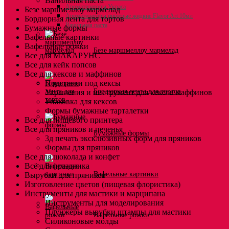
Ванильная паста
Ароматизаторы Украса
Безе маршмеллоу мармелад
Ароматизаторы пищевые жидкие Flavor Art 10мл
Бордюрная лента для тортов
Ванильная паста
Бумажные формы
Вафельные картинки
Вафельные рожки
Безе маршмеллоу мармелад
Все для МАКАРУНС
Все для кейк попсов
Все для кексов и маффинов
Подставки под кексы
Бордюрная лента для тортов
Украшения и инструмент для кексов маффинов
Упаковка для кексов
Формы бумажные тарталетки
Все для пищевого принтера
Все для пряников и печенья
Бумажные формы
3д печать эксклюзивных форм для пряников
Формы для пряников
Все для шоколада и конфет
Всё для праздника
Вафельные картинки
Вырубки для пряников
Изготовление цветов (пищевая флористика)
Инструменты для мастики и марципана
Инструменты для моделирования
Плунжеры вырубки штампы для мастики
Вафельные рожки
Силиконовые молды