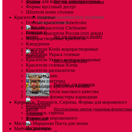
Формы для выпечки антипригарные
Все для пряников и печенья
Формы муссовый десерт
Шпателя ножи столики
Красители пищевые
3д печать эксклюзивных форм для пряников
Гелевые красители Americolor
Формы для пряников
Гелевые красители Chefmaster
Гелевые красители Россия (топ декор)
Все для шоколада и конфет
Жирорастворимые красители
Кандурины
Красители Kreda жирорастворимые
Красители Украса гелевые
Красители Украса жирорастворимые
Всё для праздника
Красители гелевые Kreda
Красители распылители
Пищевая гуашь
Пищевые глиттеры
Вырубки для пряников
Сверкающие красители Metallic
Сухие красители высокого качества
Съедобные фломастеры карандаши
Креманки, Топпинги, Сиропы, Формы для мороженого
Креманки
Изготовление цветов (пищевая флористика
Топпинги, сиропы
Формы для мороженного
Мастика Марципан Паста для лепки
Мастика для торта