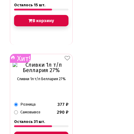
Съедобные фломастеры карандаши
Осталось 15 шт.
Креманки, Топпинги, Сиропы, Формы для мороженого
Креманки
В корзину
Топпинги, сиропы
Формы для мороженного
Мастика Марципан Паста для лепки
Мастика для торта
Наборы для моделирования
Хит!
Наборы плунжеров
Новинки в магазине Тортодел
Ножи для кондитера
Оптом товары для кондитеров
Сливки 1л т/п Беллария 27%
Оранжевые красители
ПП Десерты
Пакеты
Пасха
Пищевая печать на принтере
377
₽
Розница
Ангелочки
290
₽
Самовывоз
Детская фото печать
Фото печать
Осталось 31 шт.
1 сентября, День учителя
14 февраля, день влюбленных