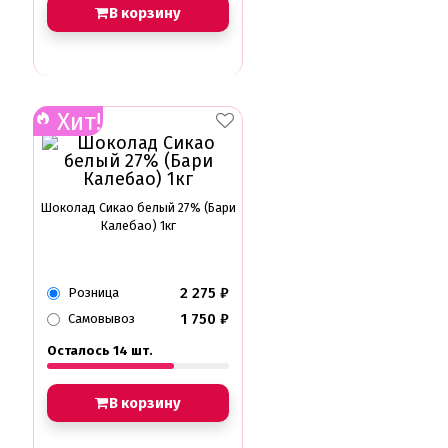
В корзину
Хит!
Шоколад Сикао белый 27% (Бари
Калебао) 1кг
2 275
₽
Розница
1 750
₽
Самовывоз
Осталось 14 шт.
В корзину