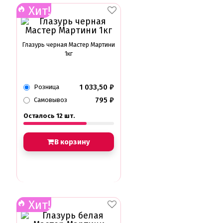
Хит!
Трафареты
Упаковка для выпечки
Бумажный наполнитель для подарков
Упаковка для кексов
Глазурь черная Мастер Мартини
1кг
Упаковка для конфет и шоколада
Упаковка для макарунс
Упаковка для муссовых десертов
Упаковка для подарков
1 033,50
₽
Розница
Упаковка для пряников
795
₽
Самовывоз
Упаковка для тортов
Упаковка на вынос
Осталось 12 шт.
Упаковка пластик
Упаковки eco tabox
В корзину
Формы для евродесерта
Формы для кексов
Формы для шоколада
Фруктовая глазурь
Фруктовое пюре
Хиты продаж от кондитеров
Хит!
Цветная глазурь
Шоколад Глазурь