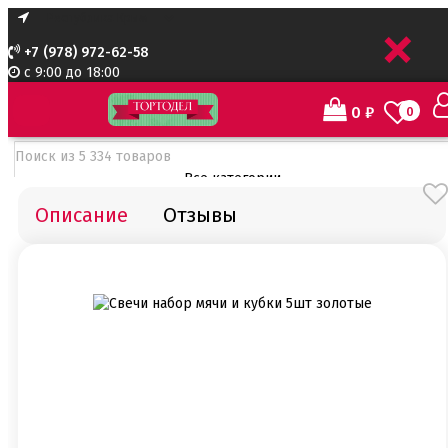
+
+7 (978) 972-62-58
с 9:00 до 18:00
0
₽
0
Все категории
Описание
Отзывы
Все категории
Все для тортов по Акции
Адаптеры для кондитерского мешка
Ароматизаторы пищевые
Ароматизаторы Criamo 30 мл
Ароматизаторы TPA 10мл
Ароматизаторы Украса
Ароматизаторы пищевые жидкие Flavor Art 10мл
Ванильная паста
Безе маршмеллоу мармелад
Бордюрная лента для тортов
Бумажные формы