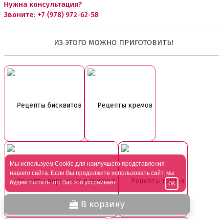
Нужна консультация?
Звоните:
+7 (978) 972-62-58
ИЗ ЭТОГО МОЖНО ПРИГОТОВИТЬ!
Рецепты бисквитов
Рецепты кремов
Мы используем Cookie для наилучшего представления
нашего сайта. Если Вы продолжите использовать сайт, мы
Рецепты пирожных и печенья
Рецепты тортов
будем считать что Вас это устраивает.
OK
В корзину