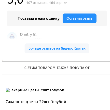
Шприцы кондитерские
Коврики, пергамент
Кондитерские наклейки
Леденцы Мороженое Мармелад
Ленты атласные, шпагат ,тишью
Раздвижные формы для выпечки
Силиконовые формы для выпечки
Формы для выпечки
Формы для выпечки антипригарные
Формы муссовый десерт
Шпателя ножи столики
Красители пищевые
Гелевые красители Americolor
С ЭТИМ ТОВАРОМ ТАКЖЕ ПОКУПАЮТ
Гелевые красители Chefmaster
Гелевые красители Россия (топ декор)
Жирорастворимые красители
Кандурины
Красители Kreda жирорастворимые
Красители Украса гелевые
Красители Украса жирорастворимые
Сахарные цветы 29шт Голубой
Красители гелевые Kreda
Красители распылители