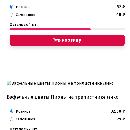
Фруктовое пюре
52
₽
Розница
Хиты продаж от кондитеров
40
₽
Цветная глазурь
Самовывоз
Шоколад Глазурь
Осталось 1 шт.
Глазурь для кондитеров
Шоколад для кондитеров
В корзину
Электроника
Найти
Вафельные цветы Пионы на трилистнике микс
32,50
₽
Розница
25
₽
Самовывоз
Осталось 2 шт.