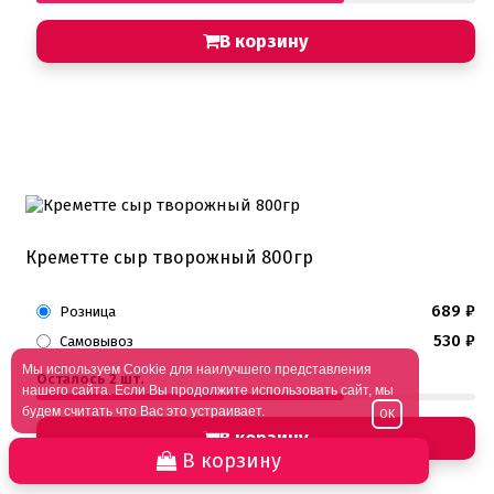
В корзину
Креметте сыр творожный 800гр
689
₽
Розница
530
₽
Самовывоз
Мы используем Cookie для наилучшего представления
Осталось 2 шт.
нашего сайта. Если Вы продолжите использовать сайт, мы
будем считать что Вас это устраивает.
OK
В корзину
В корзину