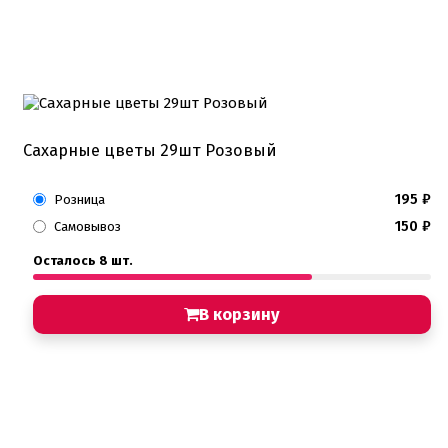
Подложки 1,5мм
Подложки 2,5мм
Подложки 3,2мм
Подложки дерево
Подложки от 10шт
Салфетки
Сольерки
Сахарные цветы 29шт Розовый
Сахарное драже
Свечи для праздника
195
₽
Розница
Силиконовые формы
Сливки для торта и крем чиз
150
₽
Самовывоз
Сублимированные ягоды и фрукты
Сушеные цветы
Осталось 8 шт.
Сырье кондитерское
Топперы
В корзину
Украшения для торта
Вафельные цветы
Кондитерская посыпка
Кондитерские посыпки МИКС
Кондитерские посыпки Россия
Кондитерские посыпки звезды
Кондитерские посыпки сахар