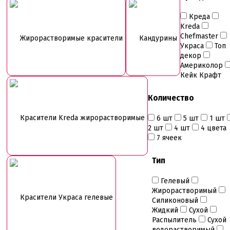
Креда
Kreda
Chefmaster
Жирорастворимые красители
Кандурины
Украса
Топ
декор
Америколор
Кейк Крафт
Количество
Красители Kreda жирорастворимые
6 шт
5 шт
1 шт
2 шт
4 шт
4 цвета
7 ячеек
Тип
Гелевый
Жирорастворимый
Красители Украса гелевые
Силиконовый
Жидкий
Сухой
Распылитель
Сухой
водорастворимый