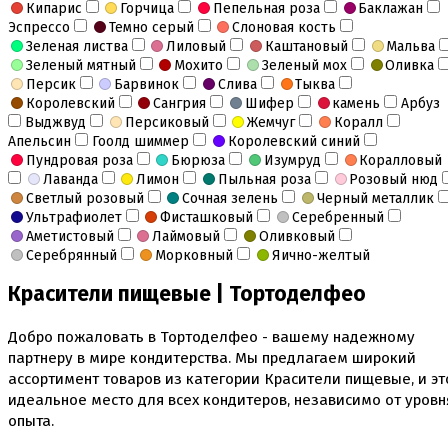
Кипарис
Горчица
Пепельная роза
Баклажан
Эспрессо
Темно серый
Слоновая кость
Зеленая листва
Лиловый
Каштановый
Мальва
Зеленый мятный
Мохито
Зеленый мох
Оливка
Персик
Барвинок
Слива
Тыква
Королевский
Сангрия
Шифер
камень
Арбуз
Выджвуд
Персиковый
Жемчуг
Коралл
Апельсин
Гоолд шиммер
Королевский синий
Пундровая роза
Бюрюза
Изумруд
Коралловый
Лаванда
Лимон
Пыльная роза
Розовый нюд
Светлый розовый
Сочная зелень
Черный металлик
Ультрафиолет
Фисташковый
Серебренный
Аметистовый
Лаймовый
Оливковый
Серебрянный
Морковный
Яично-желтый
Красители пищевые | Тортоделфео
Добро пожаловать в Тортоделфео - вашему надежному
партнеру в мире кондитерства. Мы предлагаем широкий
ассортимент товаров из категории Красители пищевые, и эт
идеальное место для всех кондитеров, независимо от уровн
опыта.