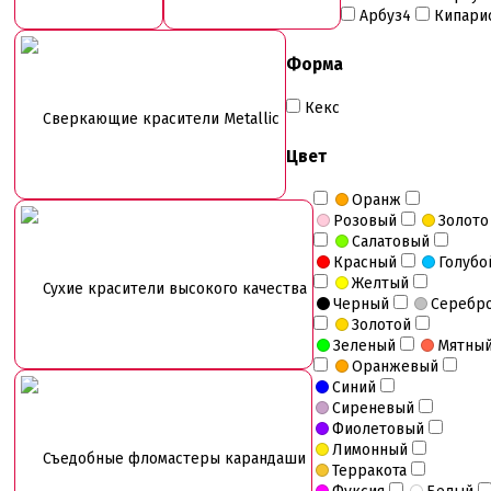
Арбуз4
Кипари
Форма
Кекс
Сверкающие красители Metallic
Цвет
Оранж
Розовый
Золото
Салатовый
Красный
Голубо
Желтый
Сухие красители высокого качества
Черный
Серебр
Золотой
Зеленый
Мятны
Оранжевый
Синий
Сиреневый
Фиолетовый
Лимонный
Съедобные фломастеры карандаши
Терракота