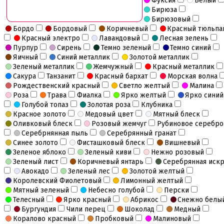
Фуксия
Белый
Бирюза
Бирюзовый
Бордо
Бордовый
Коричневый
Красный тюльпа
Красный электро
Лавандовый
Лесная зелень
Пурпур
Сирень
Темно зеленый
Темно синий
Яичный
Синий металлик
Золотой металлик
Зеленый металлик
Жемчужный
Красный металлик
Сакура
Танзанит
Красный бархат
Морская волна
Рождественский красный
Светло желтый
Малина
Роза
Трава
Фиалка
Ярко желтый
Ярко синий
Голубой топаз
Золотая роза
Клубника
Красное золото
Медовый цвет
Мятный блеск
Оливковый блеск
Розовый жемчуг
Рубиновое серебро
Серебрнянная пыль
Серебрянный гранат
Синее золото
Фисташковый блеск
Вишневый
Зеленое яблоко
Зеленый киви
Нежно розовый
Зеленый лист
Коричневый янтарь
Серебрянная иск
Авокадо
Зеленый лес
Золотой желтый
Королевский Фиолетовый
Лимонный желтый
Мятный зеленый
Небесно голубой
Перски
Телесный
Ярко красный
Абрикос
Снежно белы
Бургундия
Чили перец
Шоколад
Медный
Коралово красный
Пробковый
Малиновый