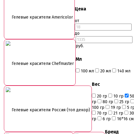
Цена
Гелевые красители Americolor
от
до
руб.
Мл
Гелевые красители Chefmaster
100 мл
20 мл
140 мл
Вес
20 гр
10 гр
5
гр
80 гр
25 гр
100 гр
19 гр
5 г
Гелевые красители Россия (топ декор)
70 гр
21 гр
30
гр
6 гр
16*16 см
Бренд