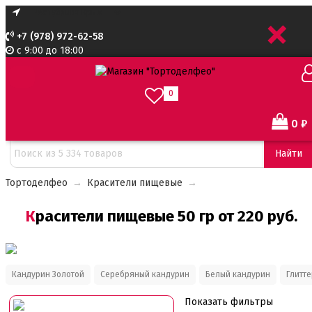
+
+7 (978) 972-62-58
с 9:00 до 18:00
0
0
₽
Сортировать:
Найти
Тортоделфео
→
Красители пищевые
→
Красители пищевые 50 гр от 220 руб.
Кандурин Золотой
Серебряный кандурин
Белый кандурин
Глитт
Показать фильтры