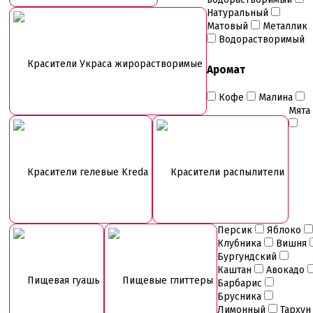
Натуральный
Матовый
Металлик
Водорастворимый
Красители Украса жирорастворимые
Аромат
Кофе
Малина
Мята
Красители гелевые Kreda
Красители распылители
Персик
Яблоко
Клубника
Вишня
Бургундский
Каштан
Авокадо
Пищевая гуашь
Пищевые глиттеры
Барбарис
Брусника
Лимонный
Тархун