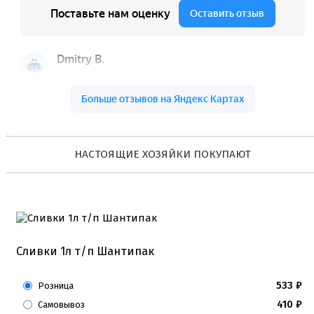
Коврики, пергамент
Кондитерские наклейки
Леденцы Мороженое Мармелад
Ленты атласные, шпагат ,тишью
Раздвижные формы для выпечки
Силиконовые формы для выпечки
Формы для выпечки
Формы для выпечки антипригарные
Формы муссовый десерт
Шпателя ножи столики
НАСТОЯЩИЕ ХОЗЯЙКИ ПОКУПАЮТ
Красители пищевые
Гелевые красители Americolor
Гелевые красители Chefmaster
Гелевые красители Россия (топ декор)
Жирорастворимые красители
Кандурины
Красители Kreda жирорастворимые
Сливки 1л т/п Шантипак
Красители Украса гелевые
Красители Украса жирорастворимые
Красители гелевые Kreda
533
₽
Розница
Красители распылители
410
₽
Самовывоз
Пищевая гуашь