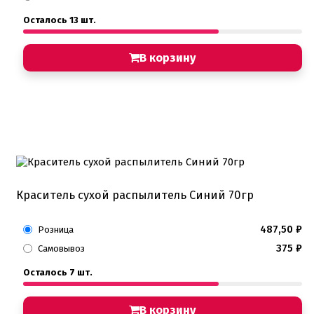
Хиты продаж от кондитеров
Осталось 13 шт.
Цветная глазурь
Шоколад Глазурь
Глазурь для кондитеров
В корзину
Шоколад для кондитеров
Электроника
Найти
Краситель сухой распылитель Синий 70гр
487,50
₽
Розница
375
₽
Самовывоз
Осталось 7 шт.
В корзину