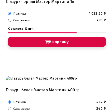
Кондитерские посыпки шарики
Глазурь черная Мастер Мартини 1кг
Сахарные и шоколадные фигурки
1 033,50
₽
Розница
Сахарные цветы и кружево
795
₽
Самовывоз
Трафареты
Упаковка для выпечки
Осталось 12 шт.
Бумажный наполнитель для подарков
Упаковка для кексов
В корзину
Упаковка для конфет и шоколада
Упаковка для макарунс
Упаковка для муссовых десертов
Упаковка для подарков
Упаковка для пряников
Упаковка для тортов
Упаковка на вынос
Упаковка пластик
Упаковки eco tabox
Формы для евродесерта
Глазурь белая Мастер Мартини 400гр
Формы для кексов
Формы для шоколада
442
₽
Розница
Фруктовая глазурь
Фруктовое пюре
340
₽
Самовывоз