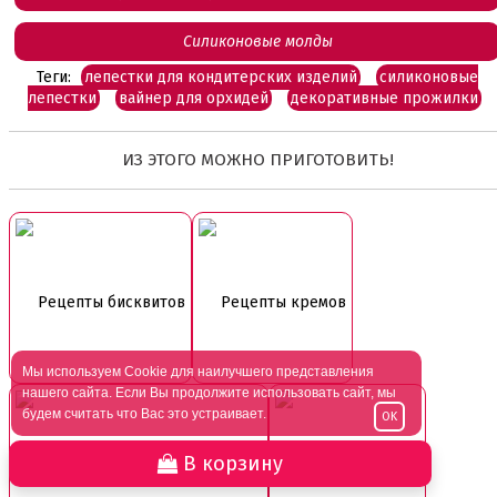
Силиконовые молды
Теги:
лепестки для кондитерских изделий
силиконовые
лепестки
вайнер для орхидей
декоративные прожилки
ИЗ ЭТОГО МОЖНО ПРИГОТОВИТЬ!
Рецепты бисквитов
Рецепты кремов
Мы используем Cookie для наилучшего представления
нашего сайта. Если Вы продолжите использовать сайт, мы
будем считать что Вас это устраивает.
OK
В корзину
Рецепты пирожных и печенья
Рецепты тортов