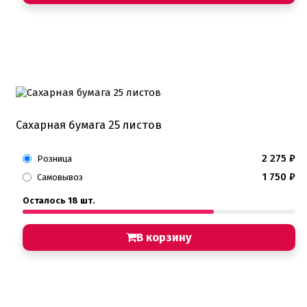
Детская фото печать
Фото печать
1 сентября, День учителя
14 февраля, день влюбленных
Амонг ас, Бравл старс, Майнкрафт
Бабочки Съедобная печать
Для мужчин
Единороги
Из фильмов
Капкейки
Сахарная бумага 25 листов
Куклы Лол
Маме
Машинки, тачки
2 275
₽
Розница
Мультики разные
1 750
₽
Самовывоз
Новый Год, Рождество
Поп-Арт
Осталось 18 шт.
Тик-Ток, Лайки
Хэллоуин
В корзину
Пищевые блестки
Подложки салфетки
Пенопластовые подложки
Подложки 0,8мм
Подложки 1,5мм