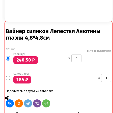
Вайнер силикон Лепестки Анютины
глазки 4,8*4,8см
АРТ-9281
Нет в наличии
Розница:
x
240,50
₽
Самовывоз:
x
185
₽
Поделитесь с друзьями товаром!