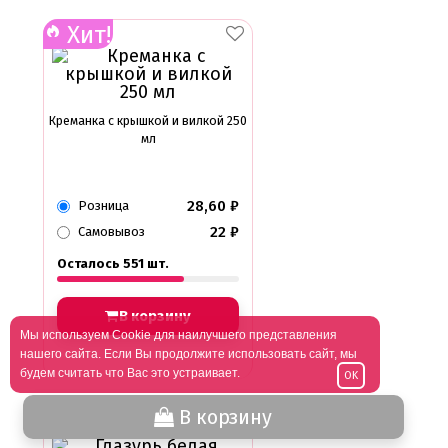
Хит!
Креманка с крышкой и вилкой 250
мл
28,60
₽
Розница
22
₽
Самовывоз
Осталось 551 шт.
В корзину
Мы используем Cookie для наилучшего представления
нашего сайта. Если Вы продолжите использовать сайт, мы
будем считать что Вас это устраивает.
OK
В корзину
Хит!