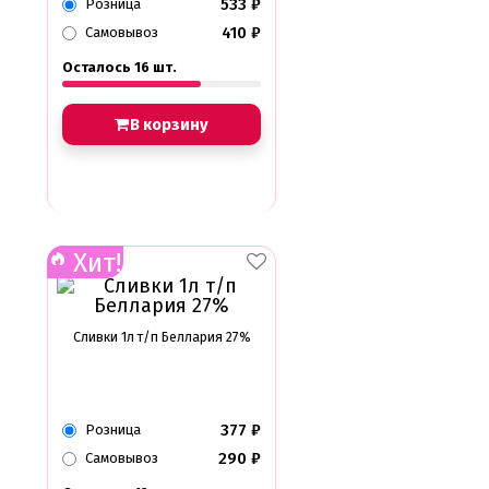
533
₽
Розница
410
₽
Самовывоз
Осталось 16 шт.
В корзину
Хит!
Сливки 1л т/п Беллария 27%
377
₽
Розница
290
₽
Самовывоз