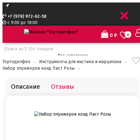
+
+7 (978) 972-62-58
с 9:00 до 18:00
0
₽
0
Все категории
Тортоделфео
→
Инструменты для мастики и марципана
→
Все категории
Набор плунжеров конд Лист Розы
→
Все для тортов по Акции
Адаптеры для кондитерского мешка
Ароматизаторы пищевые
Описание
Отзывы
Ароматизаторы Criamo 30 мл
Ароматизаторы TPA 10мл
Ароматизаторы Украса
Ароматизаторы пищевые жидкие Flavor Art 10мл
Ванильная паста
Безе маршмеллоу мармелад
Бордюрная лента для тортов
Бумажные формы