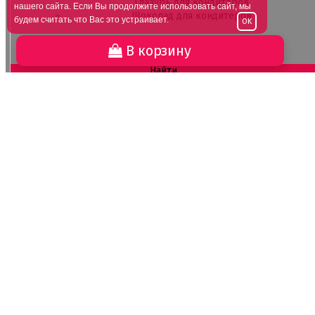
Глазурь для кондитеров
нашего сайта. Если Вы продолжите использовать сайт, мы
Шоколад для кондитеров
будем считать что Вас это устраивает.
OK
Электроника
В корзину
Найти