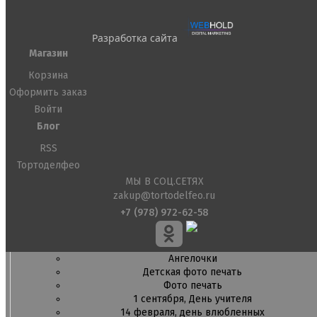
Съедобные фломастеры карандаши
Креманки, Топпинги, Сиропы, Формы для мороженого
Разработка сайта
Креманки
Магазин
Топпинги, сиропы
Формы для мороженного
Корзина
Оформить заказ
Мастика Марципан Паста для лепки
Войти
Мастика для торта
Наборы для моделирования
Блог
Наборы плунжеров
RSS
Новинки в магазине Тортодел
Ножи для кондитера
Тортоделфео
Оптом товары для кондитеров
МЫ В СОЦ.СЕТЯХ
Оранжевые красители
zakup@tortodelfeo.ru
ПП Десерты
+7 (978) 972-62-58
Пакеты
Пасха
Пищевая печать на принтере
Ангелочки
Детская фото печать
Фото печать
1 сентября, День учителя
14 февраля, день влюбленных