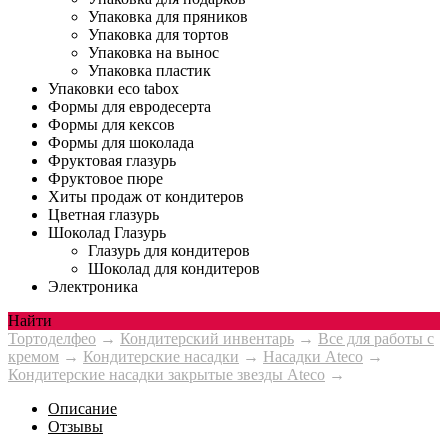
Упаковка для пряников
Упаковка для тортов
Упаковка на вынос
Упаковка пластик
Упаковки eco tabox
Формы для евродесерта
Формы для кексов
Формы для шоколада
Фруктовая глазурь
Фруктовое пюре
Хиты продаж от кондитеров
Цветная глазурь
Шоколад Глазурь
Глазурь для кондитеров
Шоколад для кондитеров
Электроника
Найти
Тортоделфео
→
Кондитерский инвентарь
→
Все для работы с
кремом
→
Кондитерские насадки
→
Насадки Ateco
→
Кондитерские насадки закрытые звезды Ateco
→
Описание
Отзывы