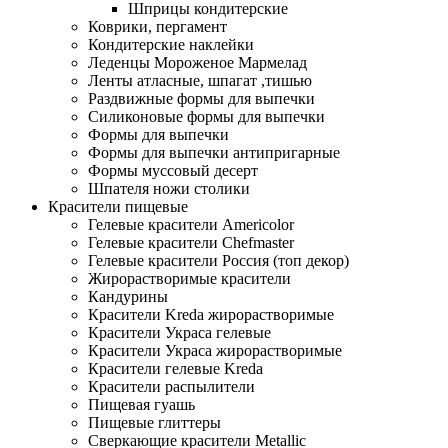
Шприцы кондитерские
Коврики, пергамент
Кондитерские наклейки
Леденцы Мороженое Мармелад
Ленты атласные, шпагат ,тишью
Раздвижные формы для выпечки
Силиконовые формы для выпечки
Формы для выпечки
Формы для выпечки антипригарные
Формы муссовый десерт
Шпателя ножи столики
Красители пищевые
Гелевые красители Americolor
Гелевые красители Chefmaster
Гелевые красители Россия (топ декор)
Жирорастворимые красители
Кандурины
Красители Kreda жирорастворимые
Красители Украса гелевые
Красители Украса жирорастворимые
Красители гелевые Kreda
Красители распылители
Пищевая гуашь
Пищевые глиттеры
Сверкающие красители Metallic